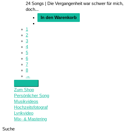
24 Songs | Die Vergangenheit war schwer für mich,
doch...
In den Warenkorb
1
2
3
4
5
6
7
8
→
Zum Shop
Persönlicher Song
Musikvideos
Hochzeitsfotograf
Lyrikvideo
Mix- & Mastering
Suche