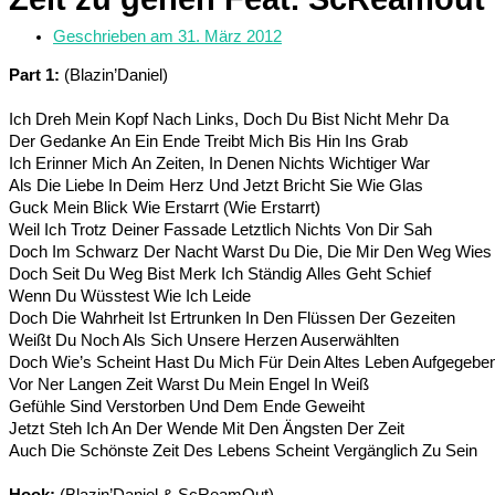
Geschrieben am
31. März 2012
Part 1:
(Blazin’Daniel)
Ich Dreh Mein Kopf Nach Links, Doch Du Bist Nicht Mehr Da
Der Gedanke An Ein Ende Treibt Mich Bis Hin Ins Grab
Ich Erinner Mich An Zeiten, In Denen Nichts Wichtiger War
Als Die Liebe In Deim Herz Und Jetzt Bricht Sie Wie Glas
Guck Mein Blick Wie Erstarrt (Wie Erstarrt)
Weil Ich Trotz Deiner Fassade Letztlich Nichts Von Dir Sah
Doch Im Schwarz Der Nacht Warst Du Die, Die Mir Den Weg Wies
Doch Seit Du Weg Bist Merk Ich Ständig Alles Geht Schief
Wenn Du Wüsstest Wie Ich Leide
Doch Die Wahrheit Ist Ertrunken In Den Flüssen Der Gezeiten
Weißt Du Noch Als Sich Unsere Herzen Auserwählten
Doch Wie’s Scheint Hast Du Mich Für Dein Altes Leben Aufgegebe
Vor Ner Langen Zeit Warst Du Mein Engel In Weiß
Gefühle Sind Verstorben Und Dem Ende Geweiht
Jetzt Steh Ich An Der Wende Mit Den Ängsten Der Zeit
Auch Die Schönste Zeit Des Lebens Scheint Vergänglich Zu Sein
Hook:
(Blazin’Daniel & ScReamOut)