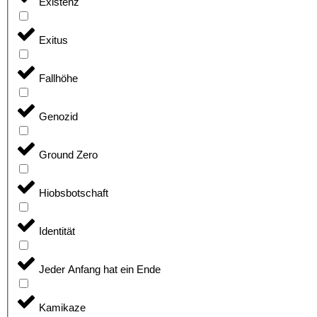
Existenz
Exitus
Fallhöhe
Genozid
Ground Zero
Hiobsbotschaft
Identität
Jeder Anfang hat ein Ende
Kamikaze