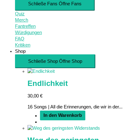
Schließe Fans
Öffne Fans
Quiz
Merch
Fantreffen
Würdigungen
FAQ
Kritiken
Shop
Schließe Shop
Öffne Shop
Endlichkeit
30,00
€
16 Songs | All die Erinnerungen, die wir in der...
In den Warenkorb