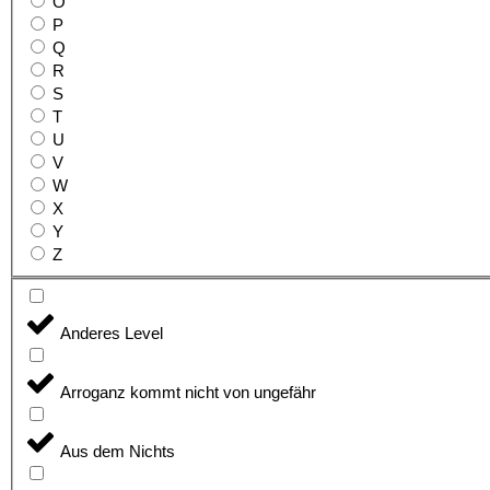
O
P
Q
R
S
T
U
V
W
X
Y
Z
Anderes Level
Arroganz kommt nicht von ungefähr
Aus dem Nichts