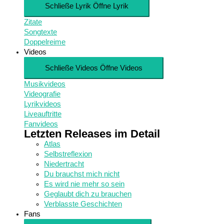
Schließe Lyrik
Öffne Lyrik
Zitate
Songtexte
Doppelreime
Videos
Schließe Videos
Öffne Videos
Musikvideos
Videografie
Lyrikvideos
Liveauftritte
Fanvideos
Letzten Releases im Detail
Atlas
Selbstreflexion
Niedertracht
Du brauchst mich nicht
Es wird nie mehr so sein
Geglaubt dich zu brauchen
Verblasste Geschichten
Fans