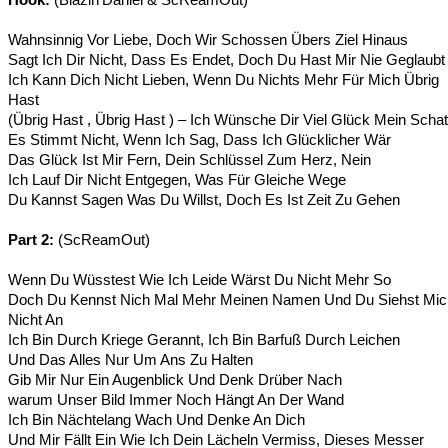
Wahnsinnig Vor Liebe, Doch Wir Schossen Übers Ziel Hinaus
Sagt Ich Dir Nicht, Dass Es Endet, Doch Du Hast Mir Nie Geglaubt
Ich Kann Dich Nicht Lieben, Wenn Du Nichts Mehr Für Mich Übrig
Hast
(Übrig Hast , Übrig Hast ) – Ich Wünsche Dir Viel Glück Mein Scha
Es Stimmt Nicht, Wenn Ich Sag, Dass Ich Glücklicher Wär
Das Glück Ist Mir Fern, Dein Schlüssel Zum Herz, Nein
Ich Lauf Dir Nicht Entgegen, Was Für Gleiche Wege
Du Kannst Sagen Was Du Willst, Doch Es Ist Zeit Zu Gehen
Part 2:
(ScReamOut)
Wenn Du Wüsstest Wie Ich Leide Wärst Du Nicht Mehr So
Doch Du Kennst Nich Mal Mehr Meinen Namen Und Du Siehst Mic
Nicht An
Ich Bin Durch Kriege Gerannt, Ich Bin Barfuß Durch Leichen
Und Das Alles Nur Um Ans Zu Halten
Gib Mir Nur Ein Augenblick Und Denk Drüber Nach
warum Unser Bild Immer Noch Hängt An Der Wand
Ich Bin Nächtelang Wach Und Denke An Dich
Und Mir Fällt Ein Wie Ich Dein Lächeln Vermiss, Dieses Messer