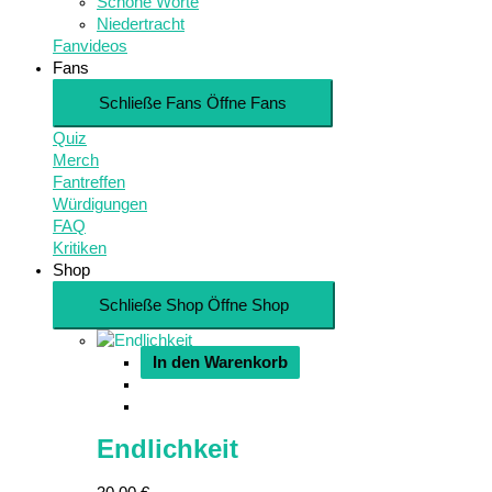
Schöne Worte
Niedertracht
Fanvideos
Fans
Schließe Fans
Öffne Fans
Quiz
Merch
Fantreffen
Würdigungen
FAQ
Kritiken
Shop
Schließe Shop
Öffne Shop
In den Warenkorb
Endlichkeit