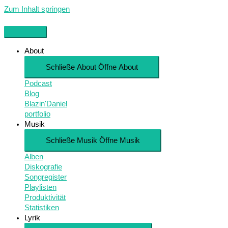
Zum Inhalt springen
About
Schließe About
Öffne About
Podcast
Blog
Blazin'Daniel
portfolio
Musik
Schließe Musik
Öffne Musik
Alben
Diskografie
Songregister
Playlisten
Produktivität
Statistiken
Lyrik