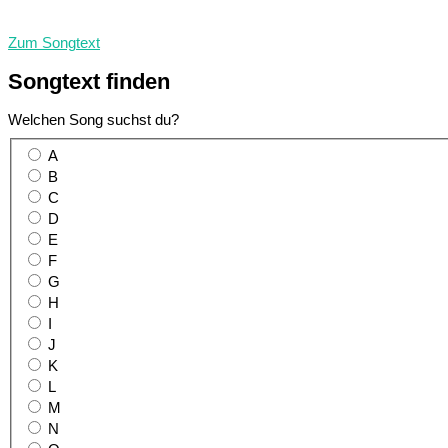
Zum Songtext
Songtext
finden
Welchen Song suchst du?
A
B
C
D
E
F
G
H
I
J
K
L
M
N