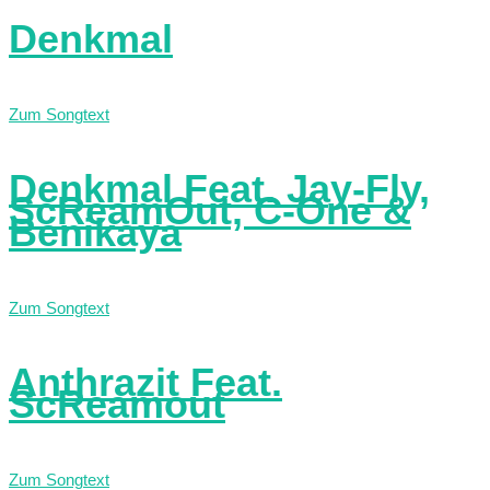
Denkmal
Zum Songtext
Denkmal Feat. Jay-Fly,
ScReamOut, C-One &
Benikaya
Zum Songtext
Anthrazit Feat.
ScReamout
Zum Songtext