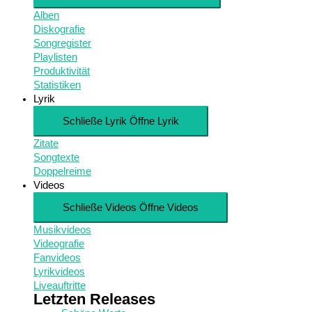
Alben
Diskografie
Songregister
Playlisten
Produktivität
Statistiken
Lyrik
Schließe Lyrik
Öffne Lyrik
Zitate
Songtexte
Doppelreime
Videos
Schließe Videos
Öffne Videos
Musikvideos
Videografie
Fanvideos
Lyrikvideos
Liveauftritte
Letzten Releases