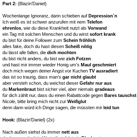
Part 2:
(Blazin’Daniel)
Wochenlange Ignoranz, dann schieben auf
Depression`n
Ich weiß es ist schwer anzurufen mit nem
Telefon
ehrenlos
, wie du diese Krankheit nutzt als
Vorwand
ein Tag mit solchen Menschen und du wirst
sofort krank
du bist für deine Follower zum
Schein fröhlich
alles fake, doch du hast diesen
Scheiß nötig
du lässt alle fallen, die
dich mochten
du bist nicht anders, du bist wie
zich Fotzen
und hast mir immer wieder Honig um’s
Maul geschmiert
doch mich wegen deiner Angst vor Kuchen
TV ausradiert
das ist so traurig, dass man’s
gar nicht glaubt
aber versteh schon, du weichst dieser
Gefahr nur aus
du
Markenbraut
bist sicher viel, aber niemals
gradeaus
für dich zählt nur, dass du einen Rabattcode gegen
Bares tauschst
Nicole, bitte bring mich nicht zur
Weißglut
denn dann würd ich Dinge sagen, die müssten mir
leid tun
Hook:
(Blazin’Daniel) (2x)
Nach außen siehst du immer
nett aus