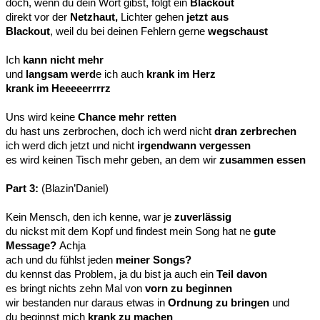
doch, wenn du dein Wort gibst, folgt ein
Blackout
direkt vor der
Netzhaut,
Lichter gehen
jetzt aus
Blackout
, weil du bei deinen Fehlern gerne
wegschaust
Ich
kann nicht mehr
und
langsam werd
e ich auch
krank im Herz
krank im Heeeeerrrrz
Uns wird keine
Chance mehr retten
du hast uns zerbrochen, doch ich werd nicht
dran zerbrechen
ich werd dich jetzt und nicht
irgendwann vergessen
es wird keinen Tisch mehr geben, an dem wir
zusammen essen
Part 3:
(Blazin’Daniel)
Kein Mensch, den ich kenne, war je
zuverlässig
du nickst mit dem Kopf und findest mein Song hat ne
gute
Message?
Achja
ach und du fühlst jeden
meiner Songs?
du kennst das Problem, ja du bist ja auch ein
Teil davon
es bringt nichts zehn Mal von
vorn zu beginnen
wir bestanden nur daraus etwas in
Ordnung zu bringen
und
du beginnst mich
krank zu machen