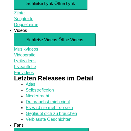
Schließe Lyrik
Öffne Lyrik
Zitate
Songtexte
Doppelreime
Videos
Schließe Videos
Öffne Videos
Musikvideos
Videografie
Lyrikvideos
Liveauftritte
Fanvideos
Letzten Releases im Detail
Atlas
Selbstreflexion
Niedertracht
Du brauchst mich nicht
Es wird nie mehr so sein
Geglaubt dich zu brauchen
Verblasste Geschichten
Fans