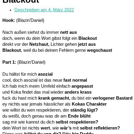
Geschrieben am
4. März 2022
Hook:
(Blazin’Daniel)
Nach außen siehst du immer
nett aus
doch, wenn du dein Wort gibst folgt ein
Blackout
direkt vor der
Netzhaut,
Lichter gehen
jetzt aus
Blackout
, weil du bei deinen Fehlern gerne
wegschaust
Part 1:
(Blazin’Daniel)
Du hältst für mich
asozial
cool, doch asozial ist das neue
fast normal
Ich hab mich meim Umfeld einfach
angepasst
und Koka findet das mal wieder
anders krass
fuck du hast mich
krank gemacht,
du bist ein
verlogener Bastard
ey nichts war jemals hässlicher als
Kokas Charakter
wie willst du wen respektieren, der
ständig lügt?
du weißt, doch genau was dir am
Ende blüht
sag mir wie kannst du dich
selbst respektieren?
dein Wort ist nichts
wert
, wie
wär’s
mit
selbst reflektieren?
Digga was
hältst du von dir?
Bitte
big Daddy