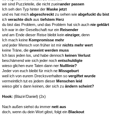
wir sind Puzzleteile, die nicht zuein
ander passen
Ich seh den Typ hinter der
Maske jetzt
und es hat mich
abgeschreckt
zu sehen wie
abgefuckt du bist
ich
verachte dich
aus
tiefstem Herz
du bist das Problem, und das Problem hat sich auch
nie geklärt
Ich war in der Gesellschaft nur ein
Reisender
und am Ende dieser Reise bleibt kein
einziger,
denn
Ich mach keine
Kompromisse mehr
und jeder Mensch von früher ist mir
nichts mehr wert
keine Träne, die
geweint werden muss
Ich lass jeden los, und habe dennoch
keinen Verlust
beschämend wie sich jeder noch
entschuldigte
wieso glichen eure Taten dann ner
Nulllinie?
Jeder von euch bleibt für mich ne
Missgeburt
weil ich von eurem Drecksverhalten so
vergiftet wurde
vermeintlich tut es jedem dieser
Menschen leid
wieso gibt`s dann keinen, der sich zu
ändern scheint?
Hook:
(Blazin’Daniel) (2x)
Nach außen siehst du immer
nett aus
doch, wenn du dein Wort gibst, folgt ein
Blackout