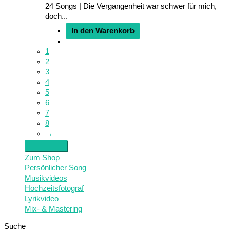
24 Songs | Die Vergangenheit war schwer für mich,
doch...
In den Warenkorb
1
2
3
4
5
6
7
8
→
Zum Shop
Persönlicher Song
Musikvideos
Hochzeitsfotograf
Lyrikvideo
Mix- & Mastering
Suche