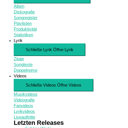
Alben
Diskografie
Songregister
Playlisten
Produktivität
Statistiken
Lyrik
Schließe Lyrik
Öffne Lyrik
Zitate
Songtexte
Doppelreime
Videos
Schließe Videos
Öffne Videos
Musikvideos
Videografie
Fanvideos
Lyrikvideos
Liveauftritte
Letzten Releases