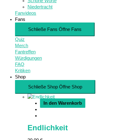
Schöne Worte
Niedertracht
Fanvideos
Fans
Schließe Fans
Öffne Fans
Quiz
Merch
Fantreffen
Würdigungen
FAQ
Kritiken
Shop
Schließe Shop
Öffne Shop
In den Warenkorb
Endlichkeit