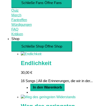
Schließe Fans
Öffne Fans
Quiz
Merch
Fantreffen
Würdigungen
FAQ
Kritiken
Shop
Schließe Shop
Öffne Shop
Endlichkeit
30,00
€
16 Songs | All die Erinnerungen, die wir in der...
In den Warenkorb