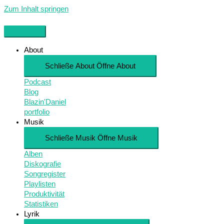
Zum Inhalt springen
About
Schließe About
Öffne About
Podcast
Blog
Blazin'Daniel
portfolio
Musik
Schließe Musik
Öffne Musik
Alben
Diskografie
Songregister
Playlisten
Produktivität
Statistiken
Lyrik