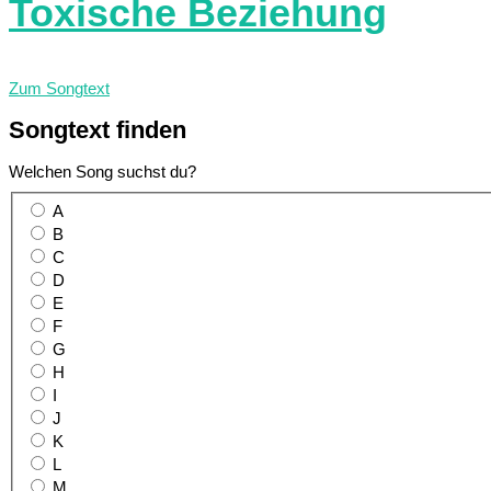
Toxische Beziehung
Zum Songtext
Songtext
finden
Welchen Song suchst du?
A
B
C
D
E
F
G
H
I
J
K
L
M