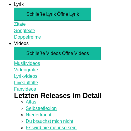
Lyrik
Schließe Lyrik
Öffne Lyrik
Zitate
Songtexte
Doppelreime
Videos
Schließe Videos
Öffne Videos
Musikvideos
Videografie
Lyrikvideos
Liveauftritte
Fanvideos
Letzten Releases im Detail
Atlas
Selbstreflexion
Niedertracht
Du brauchst mich nicht
Es wird nie mehr so sein