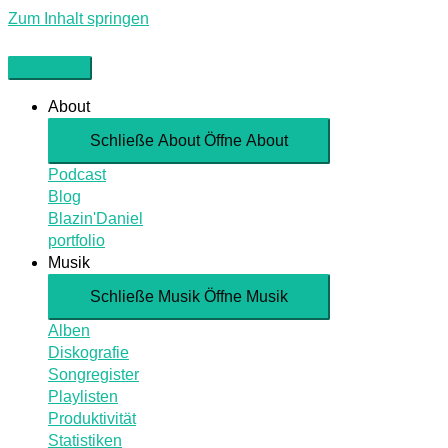
Zum Inhalt springen
About
Schließe About
Öffne About
Podcast
Blog
Blazin'Daniel
portfolio
Musik
Schließe Musik
Öffne Musik
Alben
Diskografie
Songregister
Playlisten
Produktivität
Statistiken