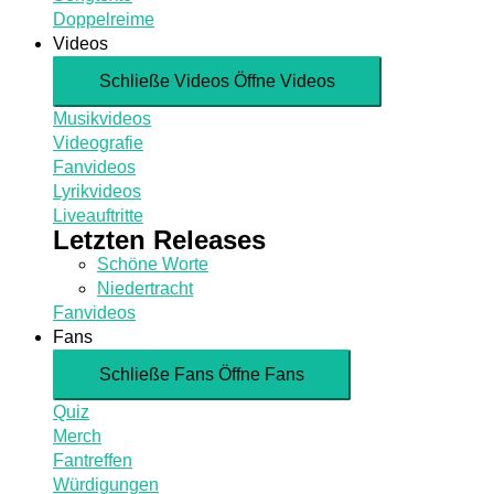
Doppelreime
Videos
Schließe Videos
Öffne Videos
Musikvideos
Videografie
Fanvideos
Lyrikvideos
Liveauftritte
Letzten Releases
Schöne Worte
Niedertracht
Fanvideos
Fans
Schließe Fans
Öffne Fans
Quiz
Merch
Fantreffen
Würdigungen