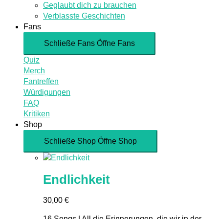
Geglaubt dich zu brauchen
Verblasste Geschichten
Fans
Schließe Fans
Öffne Fans
Quiz
Merch
Fantreffen
Würdigungen
FAQ
Kritiken
Shop
Schließe Shop
Öffne Shop
Endlichkeit
30,00
€
16 Songs | All die Erinnerungen, die wir in der...