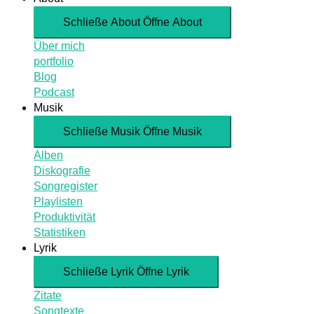
Schließe About
Öffne About
Über mich
portfolio
Blog
Podcast
Musik
Schließe Musik
Öffne Musik
Alben
Diskografie
Songregister
Playlisten
Produktivität
Statistiken
Lyrik
Schließe Lyrik
Öffne Lyrik
Zitate
Songtexte