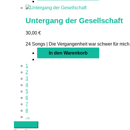
Untergang der Gesellschaft
30,00
€
24 Songs | Die Vergangenheit war schwer für mich,
In den Warenkorb
1
2
3
4
5
6
7
8
→