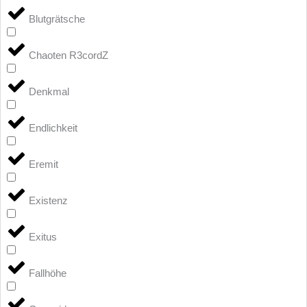
Blutgrätsche
Chaoten R3cordZ
Denkmal
Endlichkeit
Eremit
Existenz
Exitus
Fallhöhe