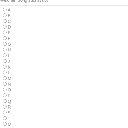
Welchen Song suchst du?
A
B
C
D
E
F
G
H
I
J
K
L
M
N
O
P
Q
R
S
T
U