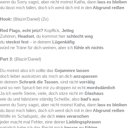
wenn du Sorry sagst, aber nicht meinst Katha, dann
lass es bleiben
du lässt mich fallen, doch ich werd dich mit in den
Abgrund reißen
Hook:
(Blazin’Daniel) (2x)
Red Flags, echt jetzt?
Kopffick,
Jetleg
Zuhören,
Headset
, du kommst hier
schlecht weg
du
steckst fest
– in deinem
Lügenkäfig
würd ne Träne für dich weinen, aber ich
fühle eh nichts
Part 3:
(Blazin’Daniel)
Du meinst also ich sollte das
Gejammre lassen
doch lieber auskotzen als mich an dich
anzupassen
in deinem
Schrank die Tassen
, sind nicht
vorrätig
und so nen Spruch bei mir zu droppen ist echt
mordsdämlich
Ja ich werfe Steine, viele, doch sitze nicht im
Glashaus
wie du und fabriziere ständig Scheiße, also
bad’s aus
wenn du Sorry sagst, aber nicht meinst Katha, dann
lass es bleiben
du lässt mich fallen, doch ich werd dich mit in den
Abgrund reißen
Wölfe im Schafspelz, die dich
mies verarschen
jeder macht mal Fehler, eine deiner
Lieblingsphrasen
natürlich habe ich das Recht mich
besser zu fühlen