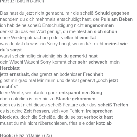
Part 1:
(Blazin’Daniel)
Das hast du jetzt nicht gemacht, mir die scheiß
Schuld gegeben
nachdem du dich mehrmals entschuldigt hast, der
Puls am Beben
ich hab deine scheiß Entschuldigung nicht
angenommen
denkst du das ein Wort genügt, du meintest
an sich schon
ohne Wiedergutmachung oder vielleicht
eine Tat
was denkst du was ein Sorry bringt, wenn du’s nicht
meinst wie
du’s sagst
warst scheinheilig einsichtig bis du
gemerkt hast
dein Wischi Waschi Sorry kommt eher
sehr schwach
, mein
Herzblatt
jetzt
ernsthaft
, das grenzt an bodenloser
Frechheit
gibst mir grad mal Minimum und denkst genervt „doch
jetzt
reicht`s“
leere Worte, wir planten ganz
entspannt nen Song
doch natürlich ist der nie zu
Stande gekommen
doch es ist nicht dieses scheiß Feature oder das
scheiß Treffen
es ist deine
Zeit fressen,
sich von Fehlern
freisprechen
block ab
, doch die Scheiße, die du selbst
verbockt hast
musst du mir nicht rüberschieben, friss sie oder
kotz ab
Hook:
(Blazin’Daniel) (2x)