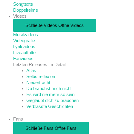
Songtexte
Doppelreime
Videos
Schließe Videos
Öffne Videos
Musikvideos
Videografie
Lyrikvideos
Liveauftritte
Fanvideos
Letzten Releases im Detail
Atlas
Selbstreflexion
Niedertracht
Du brauchst mich nicht
Es wird nie mehr so sein
Geglaubt dich zu brauchen
Verblasste Geschichten
Fans
Schließe Fans
Öffne Fans