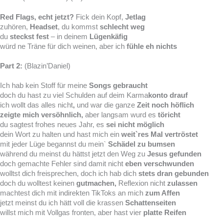
Red Flags, echt jetzt?
Fick dein Kopf,
Jetlag
zuhören,
Headset
, du kommst
schlecht weg
du
steckst fest
– in deinem
Lügenkäfig
würd ne Träne für dich weinen, aber ich
fühle eh nichts
Part 2:
(Blazin’Daniel)
Ich hab kein Stoff für meine
Songs gebraucht
doch du hast zu viel Schulden auf deim Karma
konto drauf
ich wollt das alles nicht
,
und war die ganze
Zeit noch höflich
zeigte mich versöhnlich,
aber langsam wurd es
töricht
du sagtest frohes neues Jahr, es
sei nicht möglich
dein Wort zu halten und hast mich ein
weit`res Mal vertröstet
mit jeder Lüge begannst du mein`
Schädel zu bumsen
während du meinst du hättst jetzt den Weg zu
Jesus gefunden
doch gemachte Fehler sind damit nicht
eben verschwunden
wolltst dich freisprechen, doch ich hab dich
stets dran gebunden
doch du wolltest keinen
gutmachen,
Reflexion nicht
zulassen
machtest dich mit indirekten TikToks an mich
zum Affen
jetzt meinst du ich hätt voll die krassen
Schattenseiten
willst mich mit Vollgas fronten, aber hast vier
platte Reifen